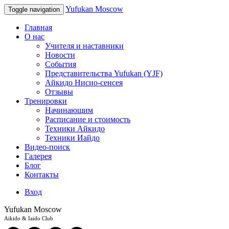
Yufukan Moscow
Toggle navigation
Главная
О нас
Учителя и наставники
Новости
События
Представительства Yufukan (YJF)
Айкидо Нисио-сенсея
Отзывы
Тренировки
Начинающим
Расписание и стоимость
Техники Айкидо
Техники Иайдо
Видео-поиск
Галерея
Блог
Контакты
Вход
Yufukan Moscow
Aikido & Iaido Club