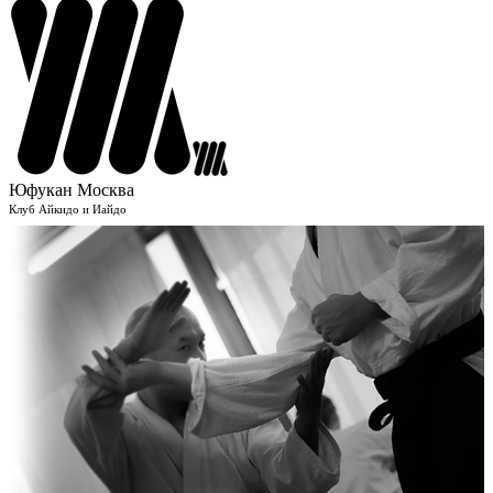
Юфукан Москва
Клуб Айкидо и Иайдо