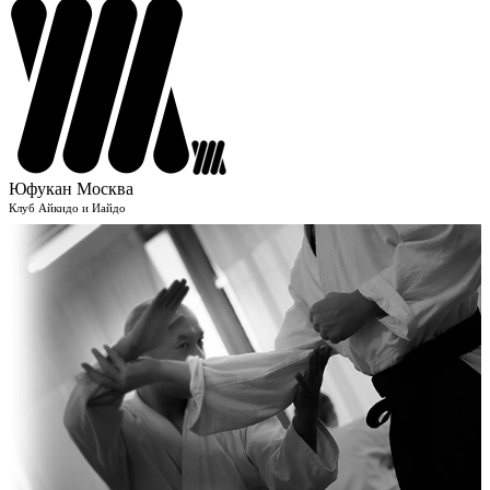
Юфукан Москва
Клуб Айкидо и Иайдо