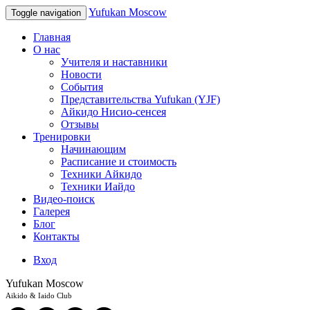
Yufukan Moscow
Toggle navigation
Главная
О нас
Учителя и наставники
Новости
События
Представительства Yufukan (YJF)
Айкидо Нисио-сенсея
Отзывы
Тренировки
Начинающим
Расписание и стоимость
Техники Айкидо
Техники Иайдо
Видео-поиск
Галерея
Блог
Контакты
Вход
Yufukan Moscow
Aikido & Iaido Club