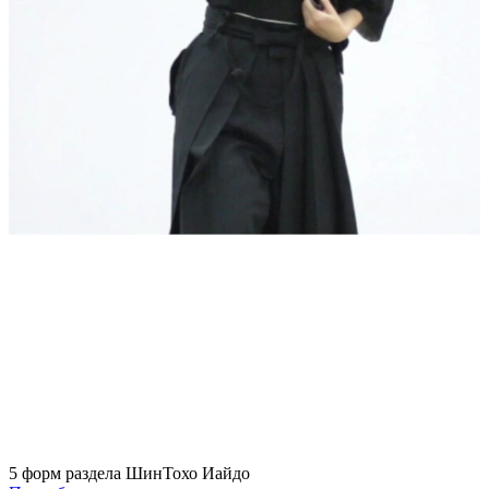
5 форм раздела ШинТохо Иайдо