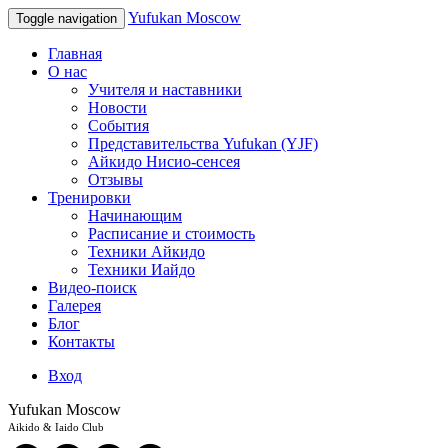
Yufukan Moscow
Toggle navigation
Главная
О нас
Учителя и наставники
Новости
События
Представительства Yufukan (YJF)
Айкидо Нисио-сенсея
Отзывы
Тренировки
Начинающим
Расписание и стоимость
Техники Айкидо
Техники Иайдо
Видео-поиск
Галерея
Блог
Контакты
Вход
Yufukan Moscow
Aikido & Iaido Club