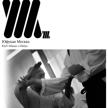
Юфукан Москва
Клуб Айкидо и Иайдо