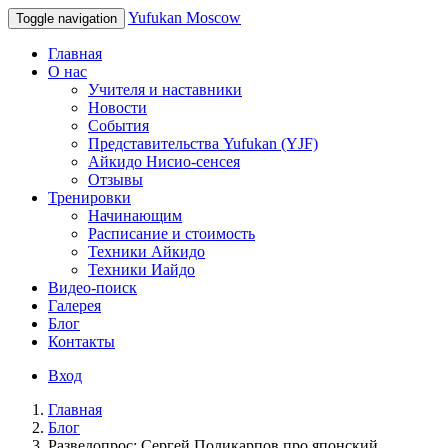
Yufukan Moscow
Toggle navigation
Главная
О нас
Учителя и наставники
Новости
События
Представительства Yufukan (YJF)
Айкидо Нисио-сенсея
Отзывы
Тренировки
Начинающим
Расписание и стоимость
Техники Айкидо
Техники Иайдо
Видео-поиск
Галерея
Блог
Контакты
Вход
Главная
Блог
Разведопрос: Сергей Поликарпов про японский